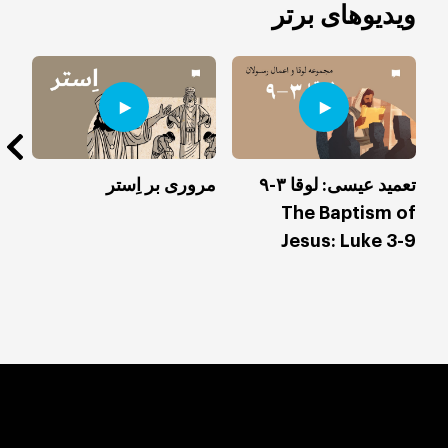
ویدیوهای برتر
تعمید عیسی: لوقا ۳-۹
مروری بر اِستر
زند
The Baptism of
1-
Jesus: Luke 3-9
28