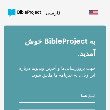
فارسی
به BibleProject خوش
آمدید.
Help Center
/
جهت بروز‌رسانی‌ها و آخرین ویدیوها دربارهٔ
Sign In
Sign Up
این زبان، به خبرنامه ما ملحق شوید.