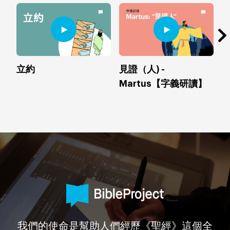
立約
見證（人) -
忠
Martus【字義研讀】
L
我們的使命是幫助人們經歷《聖經》這個全