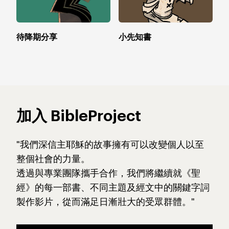
待降期分享
小先知書
約
加入 BibleProject
"我們深信主耶穌的故事擁有可以改變個人以至
整個社會的力量。
透過與專業團隊攜手合作，我們將繼續就《聖
經》的每一部書、不同主題及經文中的關鍵字詞
製作影片，從而滿足日漸壯大的受眾群體。"