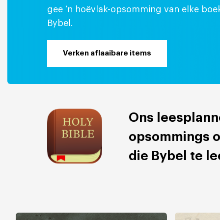
gee ’n hoëvlak-opsomming van elke boek
Bybel.
Verken aflaaibare items
Ons leesplann
opsommings om 
die Bybel te le