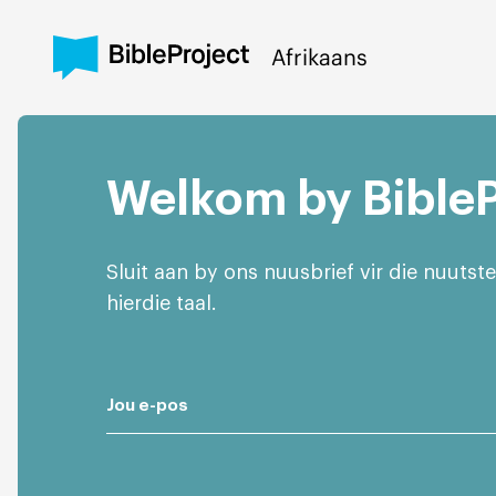
Afrikaans
Welkom by BibleP
Help Center
Sluit aan by ons nuusbrief vir die nuutst
hierdie taal.
/
Sign In
Sign Up