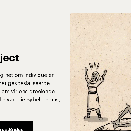
ject
ag het om individue en
t gespesialiseerde
t om vir ons groeiende
ke van die Bybel, temas,
.
rustBridge