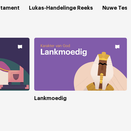
stament
Lukas-Handelinge Reeks
Nuwe Test
Lankmoedig