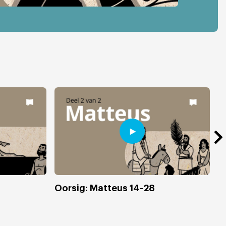
Oorsig: Matteus 14-28
D
E