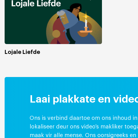
Lojale Liefde
Laai plakkate en video
Ons is verbind daartoe om ons inhoud in 
lokaliseer deur ons video’s makliker toeg
maak vir alle mense. Ons oorsigreeks en 