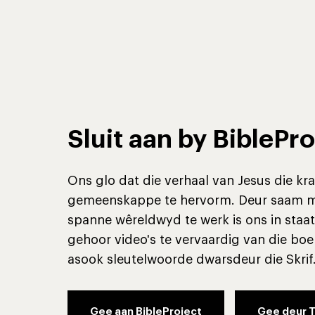
Sluit aan by BiblePro
Ons glo dat die verhaal van Jesus die kr
gemeenskappe te hervorm. Deur saam me
spanne wêreldwyd te werk is ons in staa
gehoor video's te vervaardig van die boe
asook sleutelwoorde dwarsdeur die Skrif
Gee aan BibleProject
Gee deur T