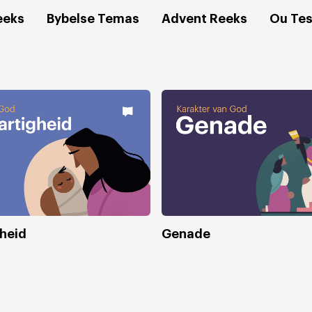
eeks
Bybelse Temas
Advent Reeks
Ou Te
heid
Genade