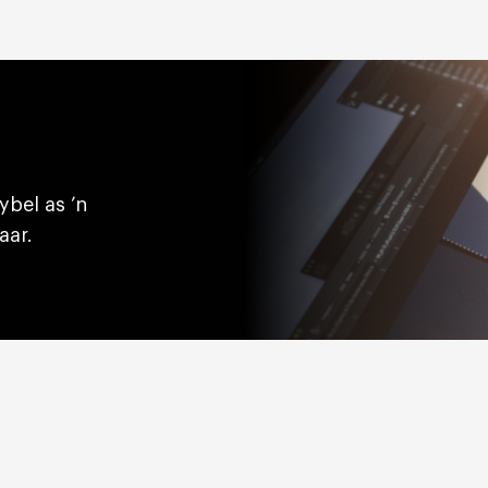
ybel as ’n
aar.