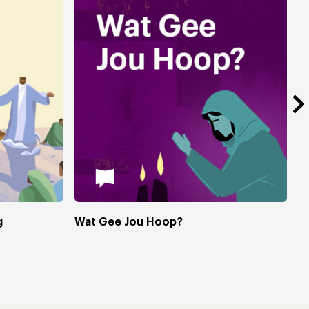
g
Wat Gee Jou Hoop?
A