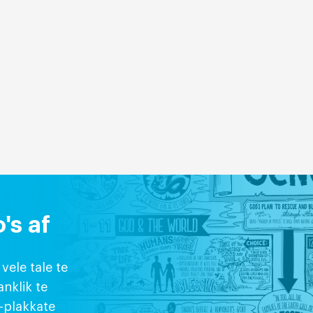
's af
vele tale te
anklik te
-plakkate